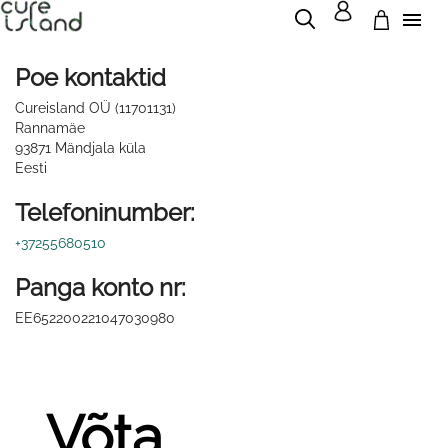

Poe kontaktid
Cureisland OÜ (11701131)
Rannamäe
93871 Mändjala küla
Eesti
Telefoninumber:
+37255680510
Panga konto nr:
EE652200221047030980
Võta