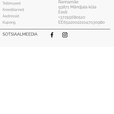
Rannamäe
Tellimused
93871 Mändjala küla
Kreeditarved
Eesti
Aadressid
+37255680510
EE652200221047030980
Kupong
SOTSIAALMEEDIA
Facebook
Instagram