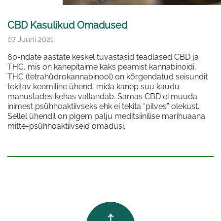
CBD Kasulikud Omadused
07 Juuni 2021
60-ndate aastate keskel tuvastasid teadlased CBD ja
THC, mis on kanepitaime kaks peamist kannabinoidi.
THC (tetrahüdrokannabinool) on kõrgendatud seisundit
tekitav keemiline ühend, mida kanep suu kaudu
manustades kehas vallandab. Samas CBD ei muuda
inimest psühhoaktiivseks ehk ei tekita “pilves” olekust.
Sellel ühendil on pigem palju meditsiinilise marihuaana
mitte-psühhoaktiivseid omadusi.