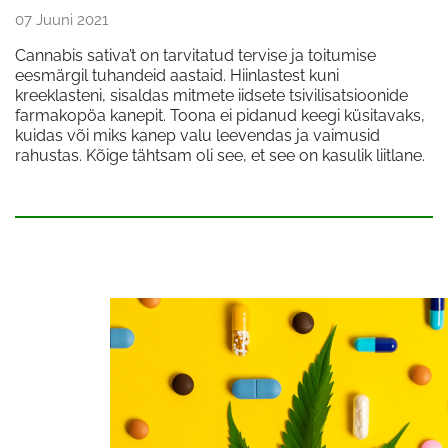
07 Juuni 2021
Cannabis sativa’t on tarvitatud tervise ja toitumise
eesmärgil tuhandeid aastaid. Hiinlastest kuni
kreeklasteni, sisaldas mitmete iidsete tsivilisatsioonide
farmakopöa kanepit. Toona ei pidanud keegi küsitavaks,
kuidas või miks kanep valu leevendas ja vaimusid
rahustas. Kõige tähtsam oli see, et see on kasulik liitlane.