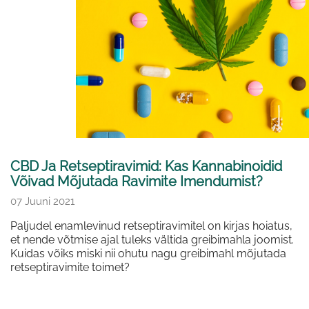
CBD Ja Retseptiravimid: Kas Kannabinoidid
Võivad Mõjutada Ravimite Imendumist?
07 Juuni 2021
Paljudel enamlevinud retseptiravimitel on kirjas hoiatus,
et nende võtmise ajal tuleks vältida greibimahla joomist.
Kuidas võiks miski nii ohutu nagu greibimahl mõjutada
retseptiravimite toimet?