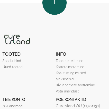
TOP
TOOTED
INFO
Soodushind
Toodete tellimine
Uued tooted
Kättetoimetamine
Kasutustingimused
Makseviisid
Isikuandmete töötlemine
Võta ühendust
TEIE KONTO
POE KONTAKTID
Cureisland OÜ (11701131)
Isikuandmed